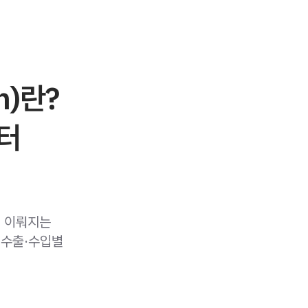
on)란?
부터
업이 이뤄지는
, 수출·수입별