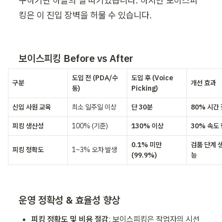
구하기란 하늘의 별 따기였습니다. 하지만 보이스피
킹은 이 진입 장벽을 허물 수 있습니다. 
보이스피킹 Before vs After
도입 전 (PDA/수
도입 후 (Voice 
구분
개선 효과
동)
Picking)
신입 사원 교육
최소 일주일 이상
단 30분
80% 시간
피킹 생산성
100% (기준)
130% 이상
30% 속도
0.1% 미만 
검품 단계 
피킹 정확도
1~3% 오차 발생
(99.9%)
능
운영 정확성 & 효율성 향상 
피킹 정확도 및 비용 절감
: 보이스피킹은 작업자의 시선 