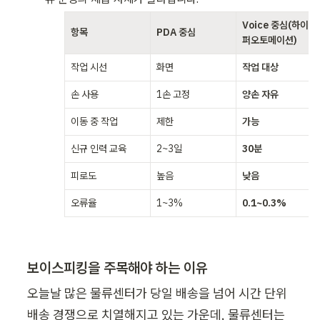
Voice 중심(하이
항목
PDA 중심
퍼오토메이션)
작업 시선
화면
작업 대상
손 사용
1손 고정
양손 자유
이동 중 작업
제한
가능
신규 인력 교육
2~3일
30분
피로도
높음
낮음
오류율
1~3%
0.1~0.3%
보이스피킹을 주목해야 하는 이유 
오늘날 많은 물류센터가 당일 배송을 넘어 시간 단위 
배송 경쟁으로 치열해지고 있는 가운데, 물류센터는 