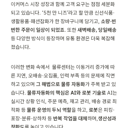
이커머스 시장 성장과 함께 고객 요구는 점점 세분화
되고 있습니다. ‘5천 만 니즈’라고 할 만큼 신선식품·
생활용품·패션잡화가 한 장바구니에 담기고, 
소량·빈
번한 주문이 일상이 되었죠
. 또한 
새벽배송, 당일배송
등 다양한 방식이 등장하며 유통 환경은 더욱 복잡해
졌습니다. 
이러한 변화 속에서  물류센터는 이동거리 증가에 따
른 지연, 오배송·오집품, 인력 부족 등의 문제에 직면
하고 있으며 
그 해법으로 물류 자동화
가 주목 받고 있
습니다. 
물류자동화의 핵심은 AI와 로봇 기술로
 AI는 
실시간 상황 인식, 주문 예측, 재고 관리, 배송 경로 최
적화 등
 물류 운영의 두뇌 역할
을 하고, 
로봇
은 피킹·
포장·분류·상하차 등 
반복 작업을 대체
하며,
생산성과 
정확도
를 높이고 있습니다. 