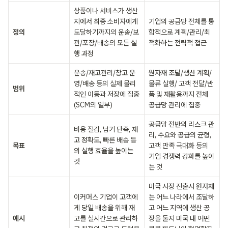
상품이나 서비스가 생산
지에서 최종 소비자에게 
기업의 공급망 전체를 통
정의 
도달하기까지의 운송/보
합적으로 계획/관리/최
관/포장/배송의 모든 실
적화하는 전략적 접근 
행 과정 
운송/재고관리/창고 운
원자재 조달/생산 계획/ 
영/배송 등의 실제 물리
물류 실행/ 고객 전달/반
범위 
적인 이동과 저장에 집중
품 및 재활용까지 전체 
(SCM의 일부) 
공급망 관리에 집중
공급망 전반의 리스크 관
비용 절감, 납기 단축, 재
리, 수요와 공급의 균형, 
고 정확도, 빠른 배송 등
목표 
고객 만족 극대화 등의 
의 실행 효율을 높이는 
기업 경쟁력 강화를 높이
것 
는 것 
미국 시장 진출시 원자재
이커머스 기업이 고객에
는 어느 나라에서 조달하
게 당일 배송을 위해 재
고 어느 지역에 생산 공
예시 
고를 실시간으로 관리하
장을 둘지 미국 내 어떤 